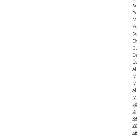
So
Po
M
Yo
So
El
Gu
Da
Q
Al
M
M
Al
M
Sp
&
Re
Vo
Se