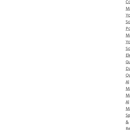
C
M
Yo
So
Po
M
Yo
So
El
Gu
Da
Q
Al
M
M
Al
M
Sp
&
Re